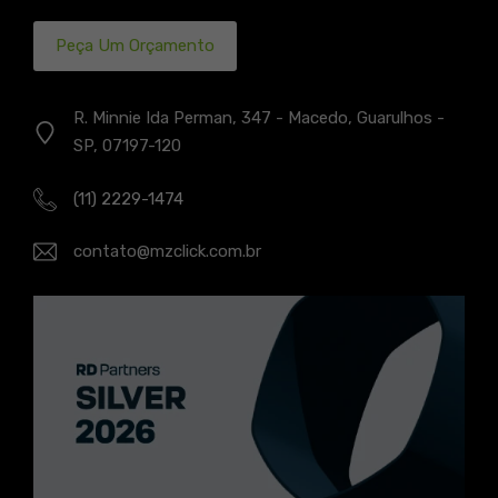
Peça Um Orçamento
R. Minnie Ida Perman, 347 - Macedo, Guarulhos -
SP, 07197-120
(11) 2229-1474
contato@mzclick.com.br