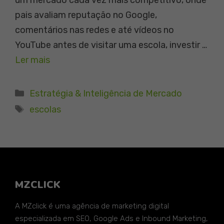
pais avaliam reputação no Google,
comentários nas redes e até vídeos no
YouTube antes de visitar uma escola, investir …
Ler mais
Categorias
Estratégia & Inteligência de Mercado
Tags
escolas
MZCLICK
A MZclick é uma agência de marketing digital
especializada em SEO, Google Ads e Inbound Marketing,