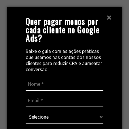
Pular
para
MENU
Quer pagar menos por
o
cada cliente no Google
conteúdo
Ads?
escolas
Baixe o guia com as ações práticas
que usamos nas contas dos nossos
clientes para reduzir CPA e aumentar
conversão.
Marketing para escolas
Por
Artigos escritos por Ricardo Zacho