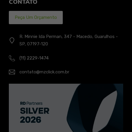
CONTATO
Peça Um Orçamento
R. Minnie Ida Perman, 347 - Macedo, Guarulhos -
SP, 07197-120
(11) 2229-1474
contato@mzclick.com.br