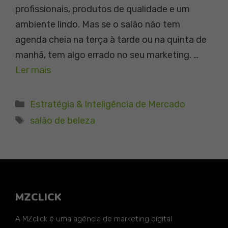
profissionais, produtos de qualidade e um
ambiente lindo. Mas se o salão não tem
agenda cheia na terça à tarde ou na quinta de
manhã, tem algo errado no seu marketing. …
Ler mais
Categorias
Estratégia & Inteligência de Mercado
Tags
salão de beleza
MZCLICK
A MZclick é uma agência de marketing digital