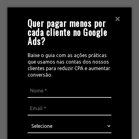
Pular
para
MENU
Quer pagar menos por
o
cada cliente no Google
conteúdo
Ads?
salão de beleza
Baixe o guia com as ações práticas
que usamos nas contas dos nossos
clientes para reduzir CPA e aumentar
conversão.
Marketing para salões
de beleza