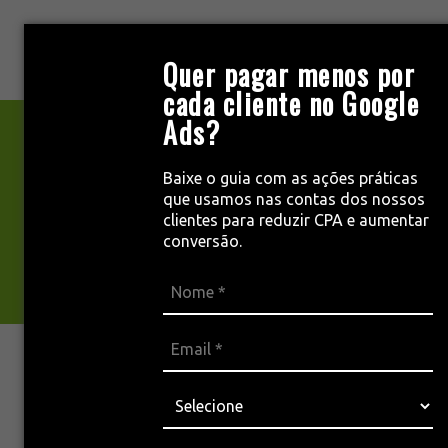
Pular
para
MENU
Quer pagar menos por
o
cada cliente no Google
conteúdo
Ads?
Blog de marketing
Baixe o guia com as ações práticas
que usamos nas contas dos nossos
clientes para reduzir CPA e aumentar
digital
conversão.