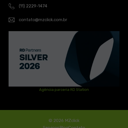
(11) 2229-1474
contato@mzclick.com.br
Agência parceria RD Station
© 2026 MZclick
Serviços
Blog
Contato