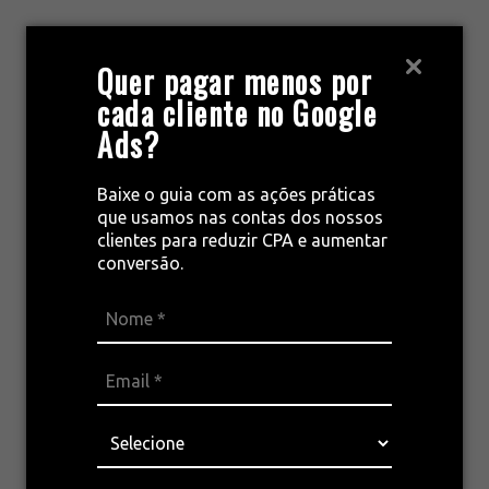
Pular
para
MENU
Quer pagar menos por
o
cada cliente no Google
conteúdo
Ads?
leads
Baixe o guia com as ações práticas
que usamos nas contas dos nossos
clientes para reduzir CPA e aumentar
conversão.
Seu CRM não é o
problema