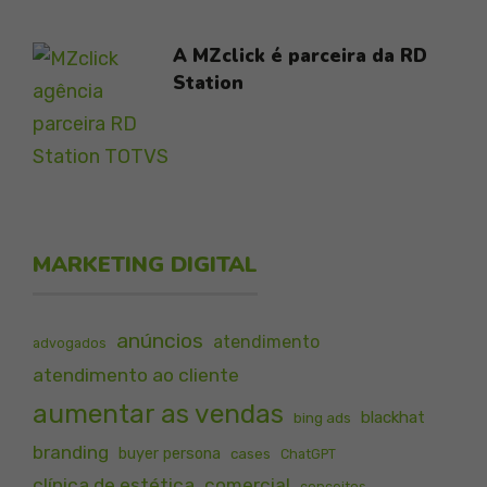
A MZclick é parceira da RD
Station
MARKETING DIGITAL
anúncios
atendimento
advogados
atendimento ao cliente
aumentar as vendas
blackhat
bing ads
branding
buyer persona
cases
ChatGPT
clínica de estética
comercial
conceitos