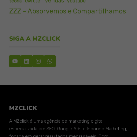
vendas
twitter
youtube
teoria
ZZZ - Absorvemos e Compartilhamos
SIGA A MZCLICK
MZCLICK
A MZclick é uma agência de marketing digital
especializada em SEO, Google Ads e Inbound Marketing,
focada em gerar resultados mensuráveis. Com