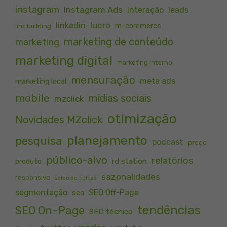
instagram
Instagram Ads
interação
leads
lucro
linkedin
m-commerce
link building
marketing de conteúdo
marketing
marketing digital
marketing interno
mensuração
meta ads
marketing local
mobile
mídias sociais
mzclick
otimização
Novidades MZclick
planejamento
pesquisa
podcast
preço
público-alvo
relatórios
rd station
produto
sazonalidades
responsivo
salão de beleza
segmentação
SEO Off-Page
seo
tendências
SEO On-Page
SEO técnico