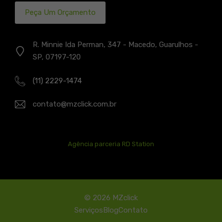
Peça Um Orçamento
R. Minnie Ida Perman, 347 - Macedo, Guarulhos -
SP, 07197-120
(11) 2229-1474
contato@mzclick.com.br
Agência parceria RD Station
© 2026 MZclick
Serviços
Blog
Contato