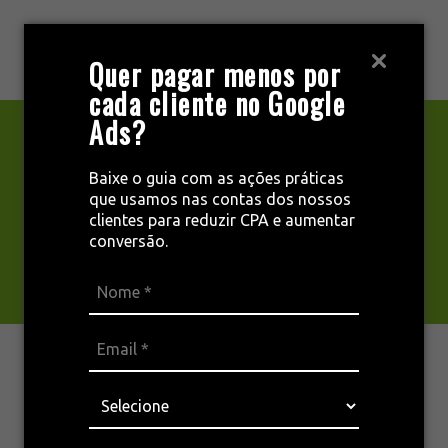
Pular
para
MENU
Quer pagar menos por
o
cada cliente no Google
conteúdo
Ads?
Marketing digital
Baixe o guia com as ações práticas
que usamos nas contas dos nossos
clientes para reduzir CPA e aumentar
para escolas
conversão.
Você já possui um plano de
marketing
digital para escolas
? Caso afirmativo,