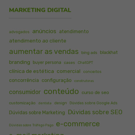
MARKETING DIGITAL
anúncios
atendimento
advogados
atendimento ao cliente
aumentar as vendas
blackhat
bing ads
branding
buyer persona
cases
ChatGPT
clínica de estética
comercial
conceitos
concorrência
configuração
construtoras
conteúdo
consumidor
curso de seo
customização
design
Dúvidas sobre Google Ads
dentista
Dúvidas sobre SEO
Dúvidas sobre Marketing
e-commerce
Dúvidas sobre Tráfego Pago