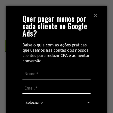
Pular
para
MENU
Quer pagar menos por
o
cada cliente no Google
conteúdo
Ads?
Baixe o guia com as ações práticas
Gestão & Crescimento Empresarial
que usamos nas contas dos nossos
clientes para reduzir CPA e aumentar
conversão.