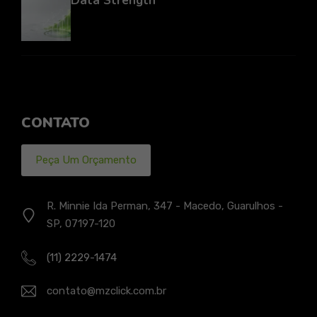
Data Strength
CONTATO
Peça Um Orçamento
R. Minnie Ida Perman, 347 - Macedo, Guarulhos -
SP, 07197-120
(11) 2229-1474
contato@mzclick.com.br