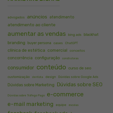
anúncios
atendimento
advogados
atendimento ao cliente
aumentar as vendas
blackhat
bing ads
branding
buyer persona
cases
ChatGPT
clínica de estética
comercial
conceitos
concorrência
configuração
construtoras
conteúdo
consumidor
curso de seo
customização
design
Dúvidas sobre Google Ads
dentista
Dúvidas sobre SEO
Dúvidas sobre Marketing
e-commerce
Dúvidas sobre Tráfego Pago
e-mail marketing
equipe
escolas