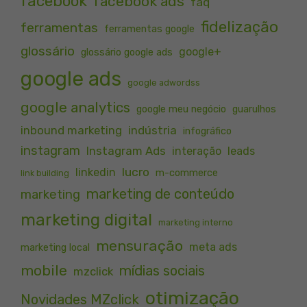
facebook
facebook ads
faq
fidelização
ferramentas
ferramentas google
glossário
google+
glossário google ads
google ads
google adwordss
google analytics
google meu negócio
guarulhos
inbound marketing
indústria
infográfico
instagram
Instagram Ads
interação
leads
lucro
linkedin
m-commerce
link building
marketing de conteúdo
marketing
marketing digital
marketing interno
mensuração
meta ads
marketing local
mobile
mídias sociais
mzclick
otimização
Novidades MZclick