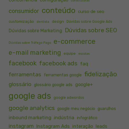
construtoras
conteúdo
consumidor
curso de seo
customização
design
Dúvidas sobre Google Ads
dentista
Dúvidas sobre SEO
Dúvidas sobre Marketing
e-commerce
Dúvidas sobre Tráfego Pago
e-mail marketing
equipe
escolas
facebook
facebook ads
faq
fidelização
ferramentas
ferramentas google
glossário
google+
glossário google ads
google ads
google adwordss
google analytics
google meu negócio
guarulhos
inbound marketing
indústria
infográfico
instagram
Instagram Ads
interação
leads