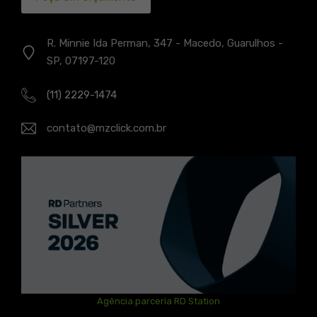
R. Minnie Ida Perman, 347 - Macedo, Guarulhos -
SP, 07197-120
(11) 2229-1474
contato@mzclick.com.br
Agência parceria RD Station