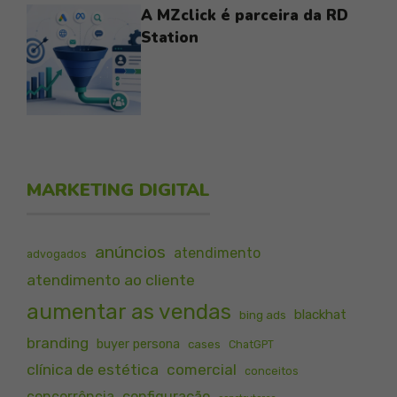
A MZclick é parceira da RD
Station
MARKETING DIGITAL
anúncios
atendimento
advogados
atendimento ao cliente
aumentar as vendas
blackhat
bing ads
branding
buyer persona
cases
ChatGPT
clínica de estética
comercial
conceitos
concorrência
configuração