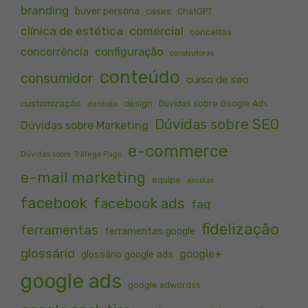
branding
buyer persona
cases
ChatGPT
clínica de estética
comercial
conceitos
concorrência
configuração
construtoras
conteúdo
consumidor
curso de seo
customização
design
Dúvidas sobre Google Ads
dentista
Dúvidas sobre SEO
Dúvidas sobre Marketing
e-commerce
Dúvidas sobre Tráfego Pago
e-mail marketing
equipe
escolas
facebook
facebook ads
faq
fidelização
ferramentas
ferramentas google
glossário
google+
glossário google ads
google ads
google adwordss