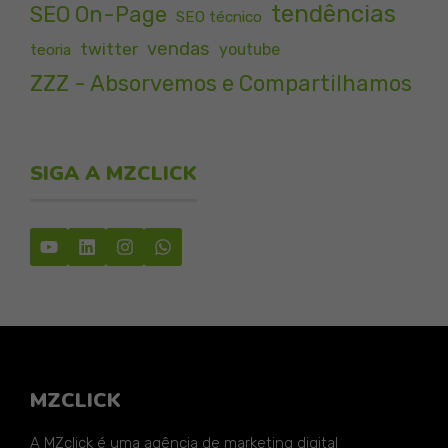
tendências
SEO On-Page
SEO técnico
vendas
twitter
youtube
teoria
ZZZ - Absorvemos e Compartilhamos
SIGA A MZCLICK
MZCLICK
A MZclick é uma agência de marketing digital