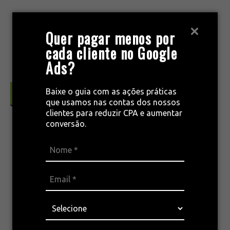
Pular
para
MENU
Quer pagar menos por
o
cada cliente no Google
conteúdo
Ads?
Baixe o guia com as ações práticas
Estratégia & Inteligência de Mercado
que usamos nas contas dos nossos
clientes para reduzir CPA e aumentar
conversão.