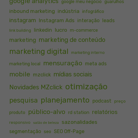
google analytics
google meu negócio
guarulhos
inbound marketing
indústria
infográfico
instagram
Instagram Ads
interação
leads
lucro
linkedin
m-commerce
link building
marketing de conteúdo
marketing
marketing digital
marketing interno
mensuração
meta ads
marketing local
mobile
mídias sociais
mzclick
otimização
Novidades MZclick
planejamento
pesquisa
podcast
preço
público-alvo
relatórios
rd station
produto
sazonalidades
responsivo
salão de beleza
segmentação
SEO Off-Page
seo