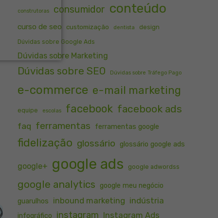
conteúdo
consumidor
construtoras
curso de seo
customização
design
dentista
Dúvidas sobre Google Ads
Dúvidas sobre Marketing
Dúvidas sobre SEO
Dúvidas sobre Tráfego Pago
e-commerce
e-mail marketing
facebook
facebook ads
equipe
escolas
ferramentas
faq
ferramentas google
fidelização
glossário
glossário google ads
google ads
google+
google adwordss
google analytics
google meu negócio
inbound marketing
indústria
guarulhos
instagram
Instagram Ads
infográfico