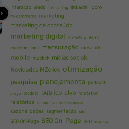
lucro
interação
leads
linkedin
link building
marketing
m-commerce
marketing de conteúdo
marketing digital
marketing interno
mensuração
meta ads
marketing local
mobile
mídias sociais
mzclick
otimização
Novidades MZclick
planejamento
pesquisa
podcast
público-alvo
rd station
preço
produto
relatórios
responsivo
salão de beleza
sazonalidades
segmentação
seo
SEO On-Page
SEO Off-Page
SEO técnico