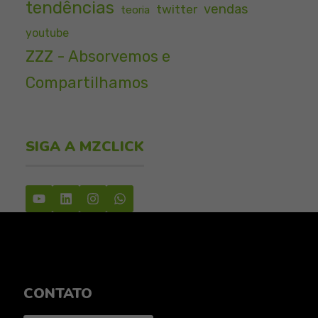
tendências
vendas
twitter
teoria
youtube
ZZZ - Absorvemos e
Compartilhamos
SIGA A MZCLICK
CONTATO