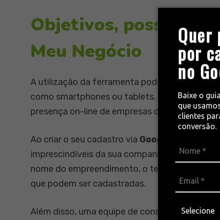
Objetivos, possibilid
Quer 
Meu Negócio
por c
no Go
A utilização da ferramenta pode ser feita tan
Baixe o gui
como smartphones ou tablets. Com isso, a em
que usamos
presença on-line de empresas de todos os po
clientes pa
conversão.
Ao criar o seu cadastro via
Google Meu Negóc
imprescindíveis da sua companhia para que po
nome do empreendimento, o telefone e seu ho
que podem ser cadastradas.
Além disso, uma equipe de consultores está à 