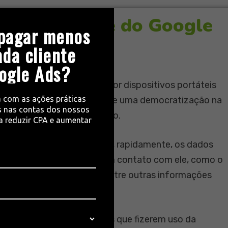
ades e alcance do Google
pagar menos
ada cliente
ogle Ads?
to via computador quanto por dispositivos portáteis
a com as ações práticas
presa espera que se formule uma democratização na
 nas contas dos nossos
rtes e segmentos de atuação.
ra reduzir CPA e aumentar
io
, o empreendedor coloca, rapidamente, os dados
tenciais clientes entrem em contato com ele, como o
rário de funcionamento, entre outras informações
disposição dos empresários que fizerem uso da