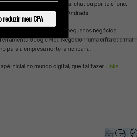
or e-mail, videoconferência, chat ou por telefone.
xílio, segundo Alessandro Andrade.
o reduzir meu CPA
a de um ano, seis milhões de pequenos negócios
 ferramenta Google Meu Negócio – uma cifra que mal
rno para a empresa norte-americana.
é inicial no mundo digital, que tal fazer
Links