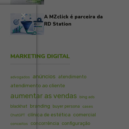
A MZclick é parceira da
RD Station
MARKETING DIGITAL
anúncios
atendimento
advogados
atendimento ao cliente
aumentar as vendas
bing ads
branding
blackhat
buyer persona
cases
clínica de estética
comercial
ChatGPT
concorrência
configuração
conceitos