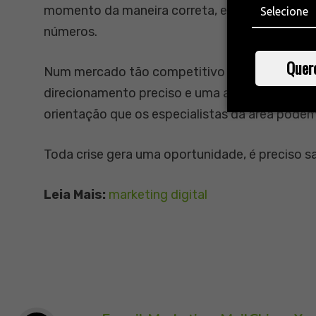
momento da maneira correta, e compreender q
números.
Quer
Num mercado tão competitivo e que nunca para
direcionamento preciso e uma ação bem execu
orientação que os especialistas da área podem
Toda crise gera uma oportunidade, é preciso s
Leia Mais:
marketing digital