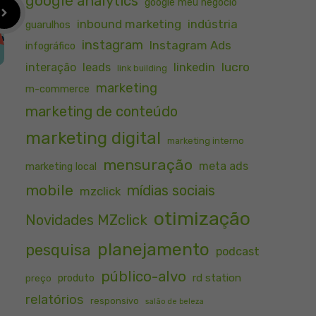
google analytics
google meu negócio
inbound marketing
indústria
guarulhos
instagram
Instagram Ads
infográfico
lucro
interação
leads
linkedin
link building
marketing
m-commerce
marketing de conteúdo
marketing digital
marketing interno
mensuração
meta ads
marketing local
mobile
mídias sociais
mzclick
otimização
Novidades MZclick
planejamento
pesquisa
podcast
público-alvo
rd station
preço
produto
relatórios
responsivo
salão de beleza