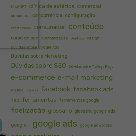
clínica de estética
comercial
ChatGPT
concorrência
configuração
conceitos
conteúdo
consumidor
construtoras
curso de seo
customização
design
dentista
Dúvidas sobre Google Ads
Dúvidas sobre Marketing
Dúvidas sobre SEO
Dúvidas sobre Tráfego Pago
e-commerce
e-mail marketing
facebook
facebook ads
equipe
escolas
ferramentas
faq
ferramentas google
fidelização
glossário
glossário google ads
google ads
google+
google adwordss