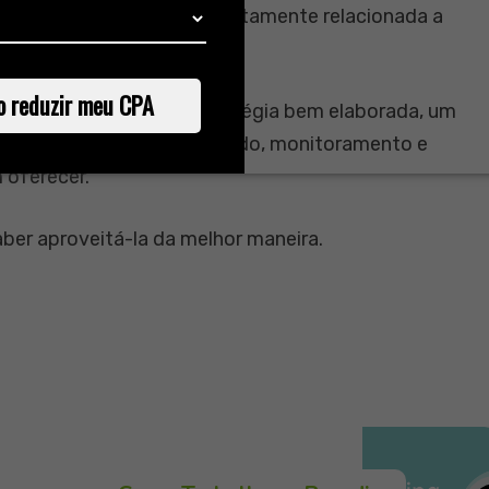
ue qualidade não está diretamente relacionada a
o reduzir meu CPA
, é preciso ter uma estratégia bem elaborada, um
tada. Além de todo respaldo, monitoramento e
 oferecer.
aber aproveitá-la da melhor maneira.