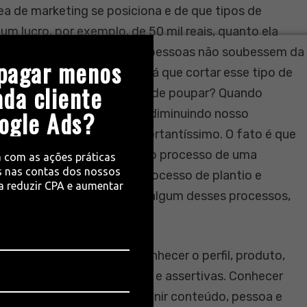
a de marketing se posiciona e de que tipos de
um lucro, por exemplo, de 50 mil reais, quanto ela
sua empresa venderia, se as pessoas não soubessem da
pagar menos
o de maneira assertiva? Será que cortar esse tipo de
ada cliente
no, é realmente uma forma de poupar? Quando
ogle Ads?
estamos proporcionalmente diminuindo nosso
ento estabilizado é importantíssimo. O fato é que
 é uma atitude semelhante ao processo de uma
a com as ações práticas
 nas contas dos nossos
mais adequado, realizar o processo de plantio e
ra reduzir CPA e aumentar
frutos. Quando eu paro, em algum desses processos,
ta.
arketing
hoje em dia, é conhecer o perfil, produto,
erecer soluções inteligentes e assertivas. Conhecer
ue dessa maneira ele possa unir conteúdo, pessoa e