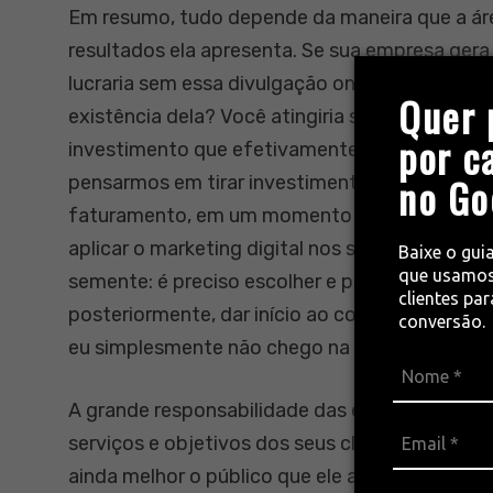
Em resumo, tudo depende da maneira que a áre
resultados ela apresenta. Se sua empresa gera 
lucraria sem essa divulgação online? Quanto 
Quer 
existência dela? Você atingiria seu público-alv
por c
investimento que efetivamente gera um retor
no Go
pensarmos em tirar investimento do digital, 
faturamento, em um momento onde um faturam
aplicar o marketing digital nos seus negócios
Baixe o gui
que usamos
semente: é preciso escolher e preparar o solo 
clientes pa
posteriormente, dar início ao colhimento dos 
conversão.
eu simplesmente não chego na parte da colhei
A grande responsabilidade das empresas de
m
serviços e objetivos dos seus clientes para of
ainda melhor o público que ele atende, para q