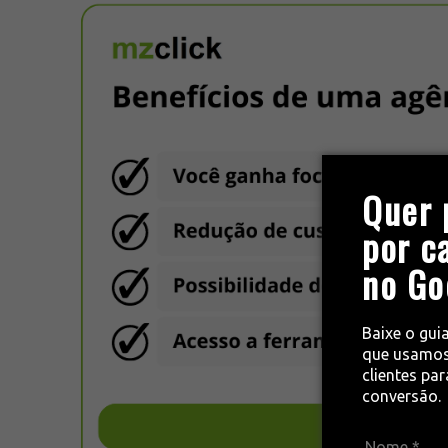
Quer 
por c
no Go
Baixe o gui
que usamos
clientes pa
conversão.