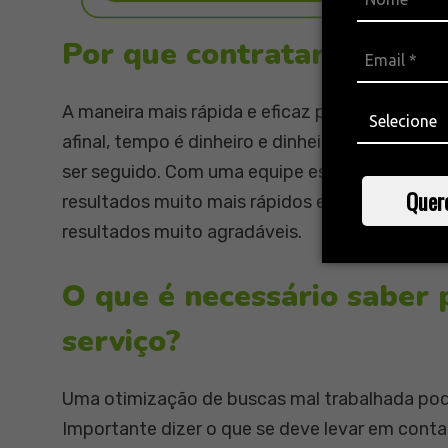
Por que contratar uma e
A maneira mais rápida e eficaz para otimizar a
afinal, tempo é dinheiro e dinheiro é tempo! U
ser seguido. Com uma equipe especializada no
Quer
resultados muito mais rápidos e precisos sem
resultados muito agradáveis.
O que é necessário saber 
serviço?
Uma otimização de buscas mal trabalhada pode
Importante dizer o que se deve levar em cont