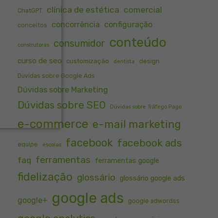
clínica de estética
comercial
ChatGPT
concorrência
configuração
conceitos
conteúdo
consumidor
construtoras
curso de seo
customização
design
dentista
Dúvidas sobre Google Ads
Dúvidas sobre Marketing
Dúvidas sobre SEO
Dúvidas sobre Tráfego Pago
e-commerce
e-mail marketing
facebook
facebook ads
equipe
escolas
ferramentas
faq
ferramentas google
fidelização
glossário
glossário google ads
google ads
google+
google adwordss