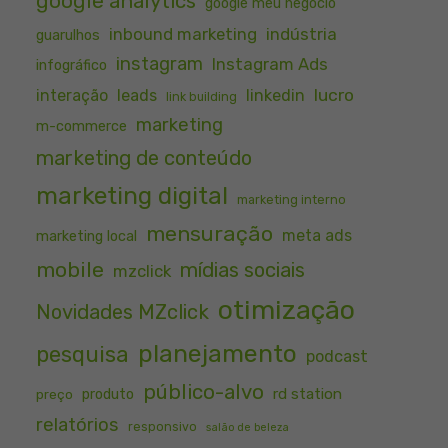
google analytics
google meu negócio
inbound marketing
indústria
guarulhos
instagram
Instagram Ads
infográfico
lucro
interação
leads
linkedin
link building
marketing
m-commerce
marketing de conteúdo
marketing digital
marketing interno
mensuração
meta ads
marketing local
mobile
mídias sociais
mzclick
otimização
Novidades MZclick
planejamento
pesquisa
podcast
público-alvo
rd station
preço
produto
relatórios
responsivo
salão de beleza