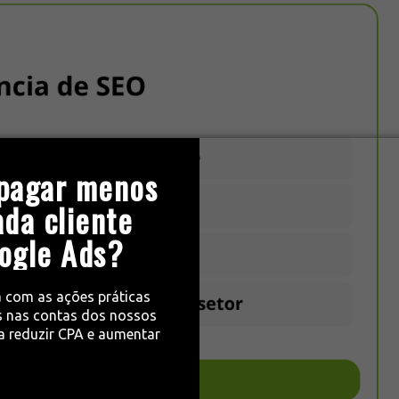
pagar menos
ada cliente
ogle Ads?
a com as ações práticas
 nas contas dos nossos
ra reduzir CPA e aumentar