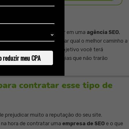
mpresa de SEO?
s buscas orgânicas é investir em uma
agência SEO
,
ma
consultoria SEO
irá mostrar qual o melhor caminho a
 assunto e um foco mais objetivo você terá
o reduzir meu CPA
 perder tempo com estratégias que não trarão
para contratar esse tipo de
 prejudicar muito a reputação do seu site.
a na hora de contratar uma
empresa de SEO
e o que