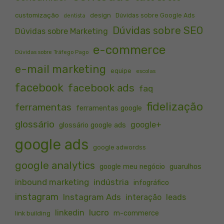
customização
design
Dúvidas sobre Google Ads
dentista
Dúvidas sobre SEO
Dúvidas sobre Marketing
e-commerce
Dúvidas sobre Tráfego Pago
e-mail marketing
equipe
escolas
facebook
facebook ads
faq
fidelização
ferramentas
ferramentas google
glossário
google+
glossário google ads
google ads
google adwordss
google analytics
google meu negócio
guarulhos
inbound marketing
indústria
infográfico
instagram
Instagram Ads
interação
leads
lucro
linkedin
m-commerce
link building