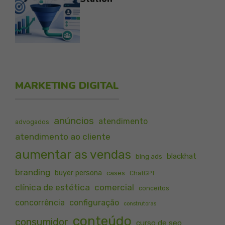
MARKETING DIGITAL
anúncios
atendimento
advogados
atendimento ao cliente
aumentar as vendas
blackhat
bing ads
branding
buyer persona
cases
ChatGPT
clínica de estética
comercial
conceitos
concorrência
configuração
construtoras
conteúdo
consumidor
curso de seo