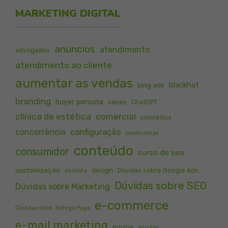
MARKETING DIGITAL
anúncios
atendimento
advogados
atendimento ao cliente
aumentar as vendas
blackhat
bing ads
branding
buyer persona
cases
ChatGPT
clínica de estética
comercial
conceitos
concorrência
configuração
construtoras
conteúdo
consumidor
curso de seo
customização
design
Dúvidas sobre Google Ads
dentista
Dúvidas sobre SEO
Dúvidas sobre Marketing
e-commerce
Dúvidas sobre Tráfego Pago
e-mail marketing
equipe
escolas