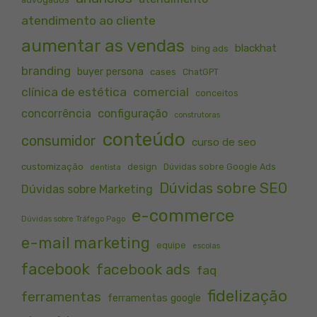
atendimento ao cliente
aumentar as vendas
blackhat
bing ads
branding
buyer persona
cases
ChatGPT
clínica de estética
comercial
conceitos
concorrência
configuração
construtoras
conteúdo
consumidor
curso de seo
customização
design
Dúvidas sobre Google Ads
dentista
Dúvidas sobre SEO
Dúvidas sobre Marketing
e-commerce
Dúvidas sobre Tráfego Pago
e-mail marketing
equipe
escolas
facebook
facebook ads
faq
fidelização
ferramentas
ferramentas google