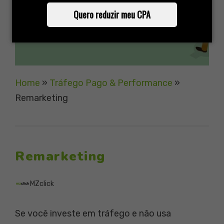
Quero reduzir meu CPA
Home
»
Tráfego Pago & Performance
»
Remarketing
Remarketing
MZclick
Se você investe em tráfego e não usa