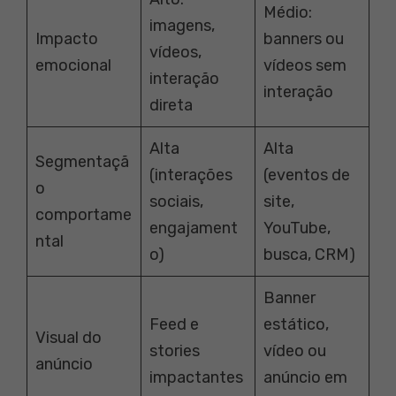
Médio:
imagens,
Impacto
banners ou
vídeos,
emocional
vídeos sem
interação
interação
direta
Alta
Alta
Segmentaçã
(interações
(eventos de
o
sociais,
site,
comportame
engajament
YouTube,
ntal
o)
busca, CRM)
Banner
Feed e
estático,
Visual do
stories
vídeo ou
anúncio
impactantes
anúncio em