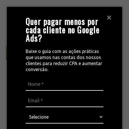
Pular
para
MENU
Quer pagar menos por
o
cada cliente no Google
conteúdo
Ads?
Baixe o guia com as ações práticas
Tráfego Pago & Performance
que usamos nas contas dos nossos
clientes para reduzir CPA e aumentar
conversão.