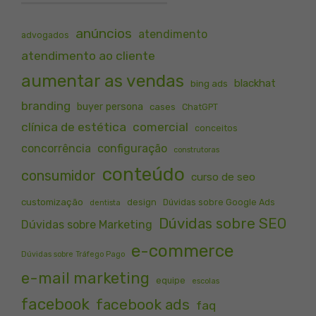
anúncios
atendimento
advogados
atendimento ao cliente
aumentar as vendas
blackhat
bing ads
branding
buyer persona
cases
ChatGPT
clínica de estética
comercial
conceitos
concorrência
configuração
construtoras
conteúdo
consumidor
curso de seo
customização
design
Dúvidas sobre Google Ads
dentista
Dúvidas sobre SEO
Dúvidas sobre Marketing
e-commerce
Dúvidas sobre Tráfego Pago
e-mail marketing
equipe
escolas
facebook
facebook ads
faq