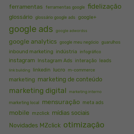
fidelização
ferramentas
ferramentas google
glossário
google+
glossário google ads
google ads
google adwordss
google analytics
google meu negócio
guarulhos
inbound marketing
indústria
infográfico
instagram
Instagram Ads
interação
leads
lucro
linkedin
m-commerce
link building
marketing de conteúdo
marketing
marketing digital
marketing interno
mensuração
meta ads
marketing local
mobile
mídias sociais
mzclick
otimização
Novidades MZclick