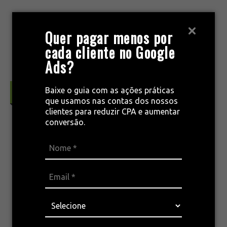
Pular
para
MENU
Quer pagar menos por
o
cada cliente no Google
conteúdo
Ads?
Baixe o guia com as ações práticas
Estratégia & Inteligência de Mercado
que usamos nas contas dos nossos
clientes para reduzir CPA e aumentar
conversão.