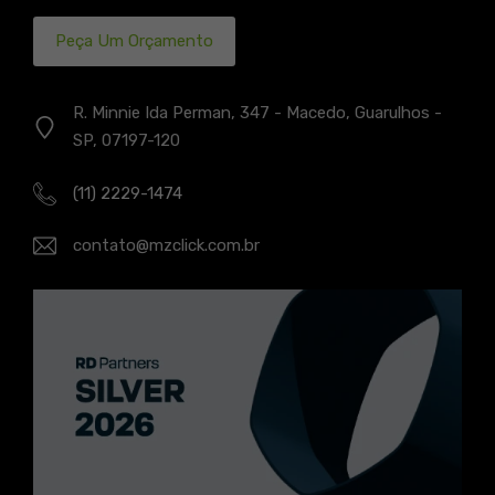
Peça Um Orçamento
R. Minnie Ida Perman, 347 - Macedo, Guarulhos -
SP, 07197-120
(11) 2229-1474
contato@mzclick.com.br