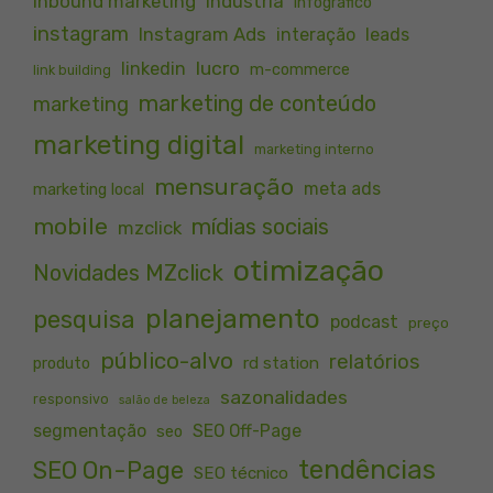
inbound marketing
indústria
infográfico
instagram
Instagram Ads
interação
leads
lucro
linkedin
m-commerce
link building
marketing de conteúdo
marketing
marketing digital
marketing interno
mensuração
meta ads
marketing local
mobile
mídias sociais
mzclick
otimização
Novidades MZclick
planejamento
pesquisa
podcast
preço
público-alvo
relatórios
rd station
produto
sazonalidades
responsivo
salão de beleza
segmentação
SEO Off-Page
seo
tendências
SEO On-Page
SEO técnico