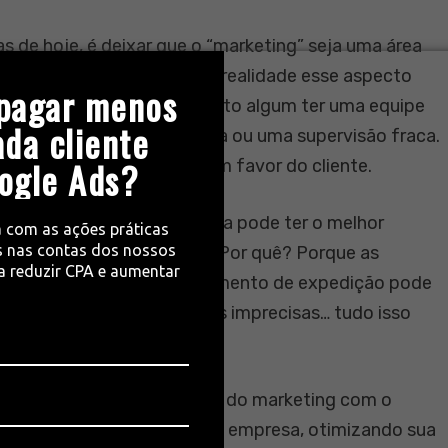
 de hoje, é deixar que o “marketing” seja uma área
 de marketing, quando na realidade esse aspecto
pagar menos
odo o conjunto. Não é mérito algum ter uma equipe
ada cliente
pe operacional desalinhada ou uma supervisão fraca.
ogle Ads?
 possa contribuir sempre em favor do cliente.
também afirma: “Uma empresa pode ter o melhor
a com as ações práticas
 nas contas dos nossos
sar na área de marketing. Por quê? Porque as
ra reduzir CPA e aumentar
e má qualidade, o departamento de expedição pode
idade pode imprimir faturas imprecisas… tudo isso
ão de diversas ferramentas do marketing com o
os e também agregar valor à empresa, otimizando sua