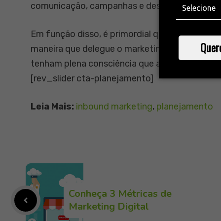
comunicação, campanhas e desempenho.
Em função disso, é primordial que essa prática
Quer
maneira que delegue o marketing como uma re
tenham plena consciência que a satisfação do 
[rev_slider cta-planejamento]
Leia Mais:
inbound marketing
, 
planejamento
Conheça 3 Métricas de
Marketing Digital