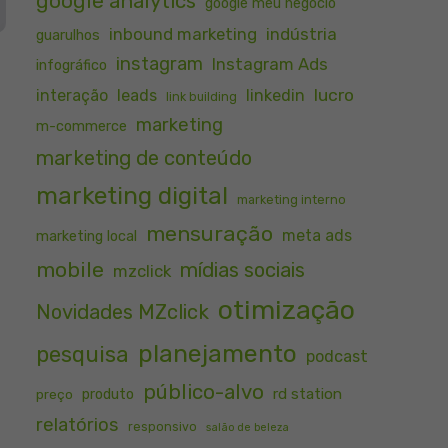
google analytics
google meu negócio
inbound marketing
indústria
guarulhos
instagram
Instagram Ads
infográfico
lucro
interação
leads
linkedin
link building
marketing
m-commerce
marketing de conteúdo
marketing digital
marketing interno
mensuração
meta ads
marketing local
mobile
mídias sociais
mzclick
otimização
Novidades MZclick
planejamento
pesquisa
podcast
público-alvo
rd station
preço
produto
relatórios
responsivo
salão de beleza