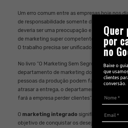
Um erro comum entre as empresas hoje nos dias
de responsabilidade somente do departamento
Quer 
deveria ser uma preocupação e dedicação de t
por c
de marketing super competente, mas uma equi
no Go
O trabalho precisa ser unificado, onde cada um
No livro “O Marketing Sem Segredos”, Kotler 
Baixe o gui
que usamos
departamento de marketing do mundo e fracas
clientes pa
pessoas da produção podem fazer produtos d
conversão.
atrasar a entrega, o departamento de contabil
fará a empresa perder clientes”.
O
marketing integrado
significa a combinaç
objetivo de conquistar os desejados resultad