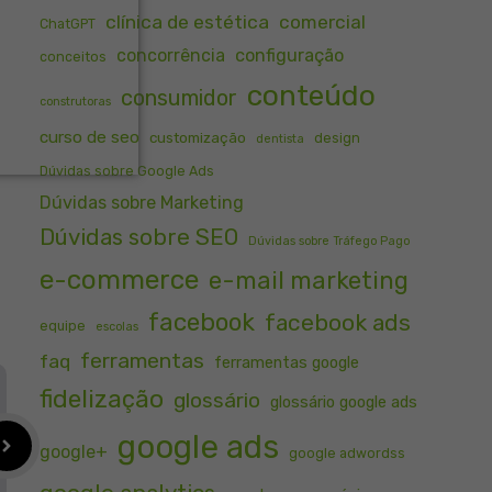
clínica de estética
comercial
ChatGPT
concorrência
configuração
conceitos
conteúdo
consumidor
construtoras
curso de seo
customização
design
dentista
Dúvidas sobre Google Ads
Dúvidas sobre Marketing
Dúvidas sobre SEO
Dúvidas sobre Tráfego Pago
e-commerce
e-mail marketing
facebook
facebook ads
equipe
escolas
ferramentas
faq
ferramentas google
fidelização
glossário
glossário google ads
google ads
google+
google adwordss