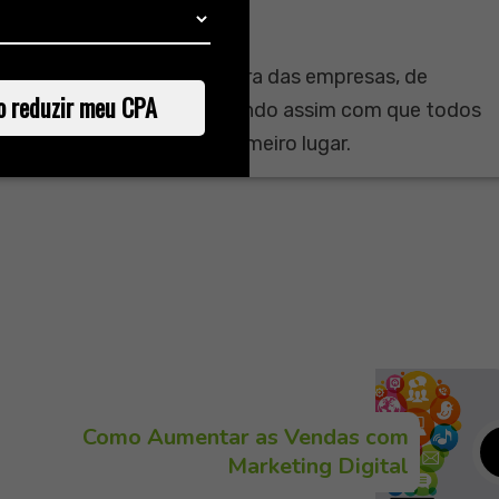
 seja desenvolvida na cultura das empresas, de
o reduzir meu CPA
sponsabilidade geral. Fazendo assim com que todos
cliente está sempre em primeiro lugar.
Como Aumentar as Vendas com
Marketing Digital