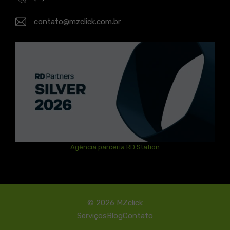
contato@mzclick.com.br
Agência parceria RD Station
© 2026 MZclick
Serviços
Blog
Contato