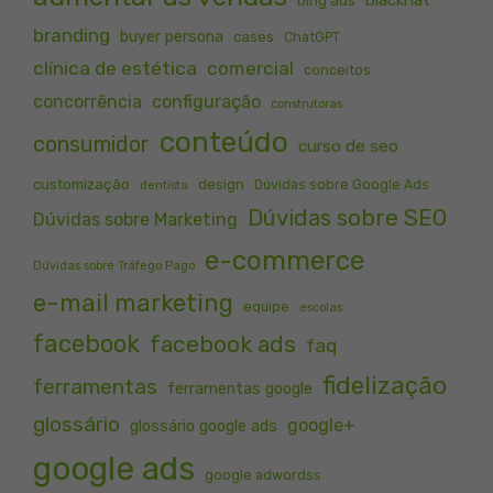
branding
buyer persona
cases
ChatGPT
clínica de estética
comercial
conceitos
concorrência
configuração
construtoras
conteúdo
consumidor
curso de seo
customização
design
Dúvidas sobre Google Ads
dentista
Dúvidas sobre SEO
Dúvidas sobre Marketing
e-commerce
Dúvidas sobre Tráfego Pago
e-mail marketing
equipe
escolas
facebook
facebook ads
faq
fidelização
ferramentas
ferramentas google
glossário
google+
glossário google ads
google ads
google adwordss