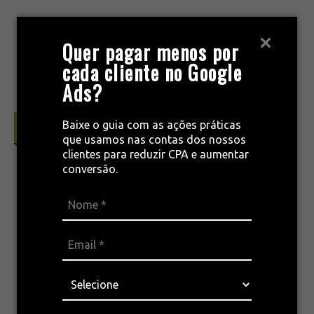
Pular
para
MENU
Quer pagar menos por
o
cada cliente no Google
conteúdo
Ads?
Baixe o guia com as ações práticas
Tráfego Pago & Performance
que usamos nas contas dos nossos
clientes para reduzir CPA e aumentar
conversão.