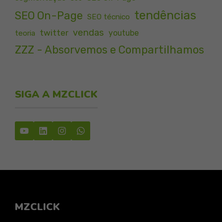
tendências
SEO On-Page
SEO técnico
vendas
twitter
youtube
teoria
ZZZ - Absorvemos e Compartilhamos
SIGA A MZCLICK
MZCLICK