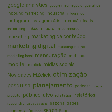
google analytics
google meu negócio
guarulhos
inbound marketing
indústria
infográfico
instagram
Instagram Ads
interação
leads
lucro
linkedin
m-commerce
link building
marketing de conteúdo
marketing
marketing digital
marketing interno
mensuração
meta ads
marketing local
mobile
mídias sociais
mzclick
otimização
Novidades MZclick
planejamento
pesquisa
podcast
preço
público-alvo
relatórios
rd station
produto
sazonalidades
responsivo
salão de beleza
segmentação
SEO Off-Page
seo