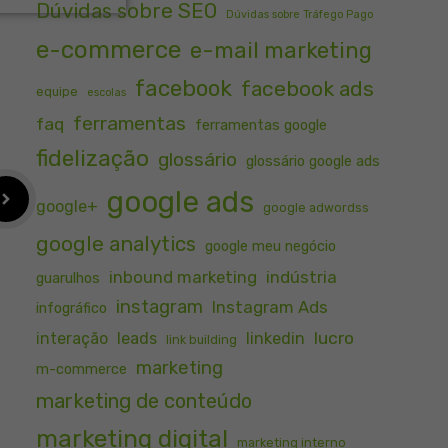
Dúvidas sobre SEO
Dúvidas sobre Tráfego Pago
e-commerce
e-mail marketing
facebook
facebook ads
equipe
escolas
ferramentas
faq
ferramentas google
fidelização
glossário
glossário google ads
google ads
google+
google adwordss
google analytics
google meu negócio
inbound marketing
indústria
guarulhos
instagram
Instagram Ads
infográfico
lucro
interação
leads
linkedin
link building
marketing
m-commerce
marketing de conteúdo
marketing digital
marketing interno