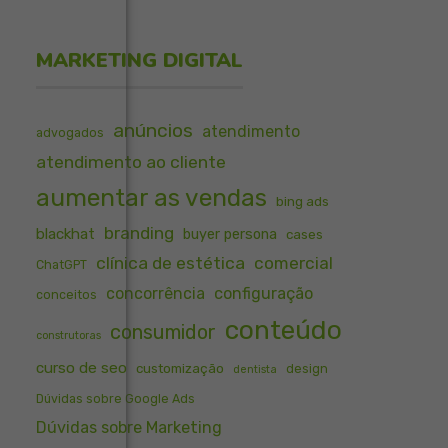
MARKETING DIGITAL
anúncios
atendimento
advogados
atendimento ao cliente
aumentar as vendas
bing ads
branding
blackhat
buyer persona
cases
clínica de estética
comercial
ChatGPT
concorrência
configuração
conceitos
conteúdo
consumidor
construtoras
curso de seo
customização
design
dentista
Dúvidas sobre Google Ads
Dúvidas sobre Marketing