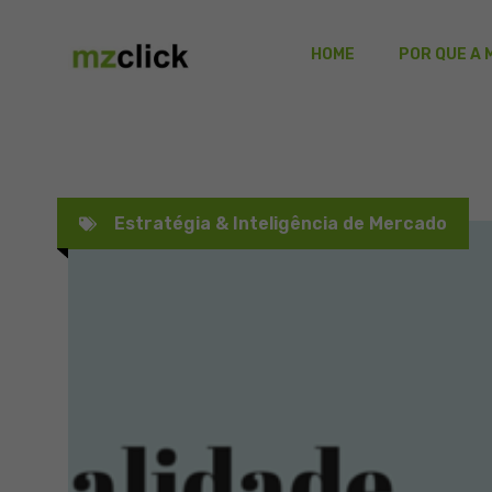
Pular
para
HOME
POR QUE A 
o
conteúdo
Estratégia & Inteligência de Mercado