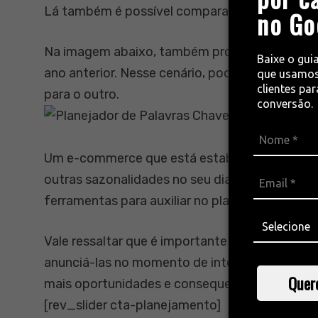
Lá também é possível comparar períodos e es
no Go
Na imagem abaixo, também procuramos por “M
Baixe o gui
ano anterior. Nesse cenário, podemos perceb
que usamos
clientes pa
para o outro.
conversão.
Um e-commerce que está estabelecido há alg
outras sazonalidades no seu dia a dia, e para 
ferramentas para auxiliar no planejamento.
Vale ressaltar que é importante identificar s
anunciá-las no momento de interesse dos usuár
Quer
mais oportunidades e consequentemente mais
[rev_slider cta-planejamento]