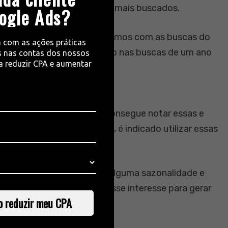
timar o tráfego dos termos mais buscados.
ogle Ads?
aterial escolar” e comparamos com as buscas do
a com as ações práticas
er que houve um crescimento nas buscas de um ano
 nas contas dos nossos
ra reduzir CPA e aumentar
um tempo no mercado já consegue notar essas e
alguém que está começando, é indicado utilizar essas
e os seus produtos possuem alguma sazonalidade e
ios, aproveitando assim esse interesse para gerar
o reduzir meu CPA
 vendas.