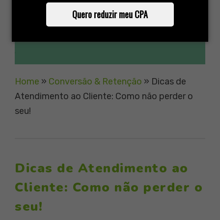
Quero reduzir meu CPA
Home
»
Conversão & Retenção
»
Dicas de
Atendimento ao Cliente: Como não perder o
seu!
Dicas de Atendimento ao
Cliente: Como não perder o
seu!