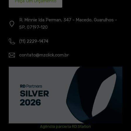
Peça Um Orçamento
R. Minnie Ida Perman, 347 - Macedo, Guarulhos -
SP, 07197-120
(11) 2229-1474
contato@mzclick.com.br
Agência parceria RD Station