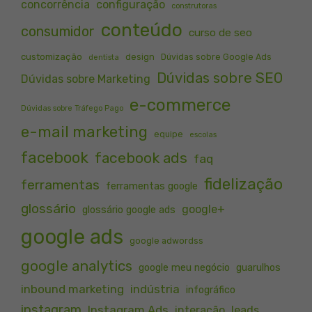
concorrência
configuração
construtoras
conteúdo
consumidor
curso de seo
customização
design
Dúvidas sobre Google Ads
dentista
Dúvidas sobre SEO
Dúvidas sobre Marketing
e-commerce
Dúvidas sobre Tráfego Pago
e-mail marketing
equipe
escolas
facebook
facebook ads
faq
fidelização
ferramentas
ferramentas google
glossário
google+
glossário google ads
google ads
google adwordss
google analytics
google meu negócio
guarulhos
inbound marketing
indústria
infográfico
instagram
Instagram Ads
interação
leads