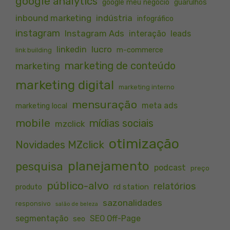
google analytics
google meu negócio
guarulhos
inbound marketing
indústria
infográfico
instagram
Instagram Ads
interação
leads
lucro
linkedin
m-commerce
link building
marketing de conteúdo
marketing
marketing digital
marketing interno
mensuração
meta ads
marketing local
mobile
mídias sociais
mzclick
otimização
Novidades MZclick
planejamento
pesquisa
podcast
preço
público-alvo
relatórios
rd station
produto
sazonalidades
responsivo
salão de beleza
segmentação
SEO Off-Page
seo