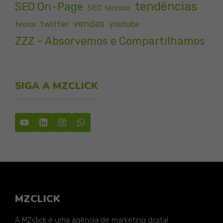
tendências
SEO On-Page
SEO técnico
vendas
twitter
youtube
teoria
ZZZ - Absorvemos e Compartilhamos
SIGA A MZCLICK
MZCLICK
A MZclick é uma agência de marketing digital