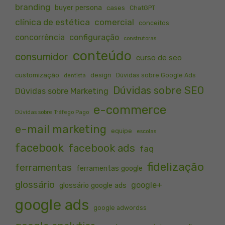
branding
buyer persona
cases
ChatGPT
clínica de estética
comercial
conceitos
concorrência
configuração
construtoras
conteúdo
consumidor
curso de seo
customização
design
Dúvidas sobre Google Ads
dentista
Dúvidas sobre SEO
Dúvidas sobre Marketing
e-commerce
Dúvidas sobre Tráfego Pago
e-mail marketing
equipe
escolas
facebook
facebook ads
faq
fidelização
ferramentas
ferramentas google
glossário
google+
glossário google ads
google ads
google adwordss