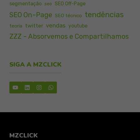
segmentação
SEO Off-Page
seo
tendências
SEO On-Page
SEO técnico
vendas
twitter
youtube
teoria
ZZZ - Absorvemos e Compartilhamos
SIGA A MZCLICK
MZCLICK