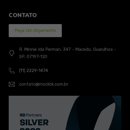
CONTATO
Peça Um Orçamento
R. Minnie Ida Perman, 347 - Macedo, Guarulhos -
SP, 07197-120
(11) 2229-1474
contato@mzclick.com.br