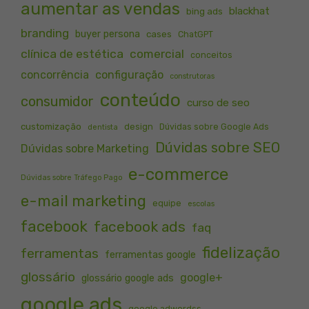
aumentar as vendas
blackhat
bing ads
branding
buyer persona
cases
ChatGPT
clínica de estética
comercial
conceitos
concorrência
configuração
construtoras
conteúdo
consumidor
curso de seo
customização
design
Dúvidas sobre Google Ads
dentista
Dúvidas sobre SEO
Dúvidas sobre Marketing
e-commerce
Dúvidas sobre Tráfego Pago
e-mail marketing
equipe
escolas
facebook
facebook ads
faq
fidelização
ferramentas
ferramentas google
glossário
google+
glossário google ads
google ads
google adwordss