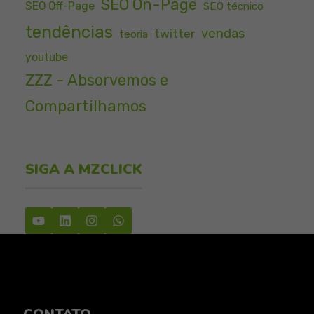
SEO On-Page
SEO Off-Page
SEO técnico
tendências
vendas
twitter
teoria
youtube
ZZZ - Absorvemos e
Compartilhamos
SIGA A MZCLICK