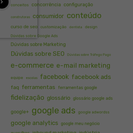
concorrência
configuração
conceitos
conteúdo
consumidor
construtoras
curso de seo
customização
design
dentista
Dúvidas sobre Google Ads
Dúvidas sobre Marketing
Dúvidas sobre SEO
Dúvidas sobre Tráfego Pago
e-commerce
e-mail marketing
facebook
facebook ads
equipe
escolas
ferramentas
faq
ferramentas google
fidelização
glossário
glossário google ads
google ads
google+
google adwordss
google analytics
google meu negócio
inbound marketing
indústria