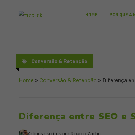
Pular
para
HOME
POR QUE A 
o
conteúdo
Conversão & Retenção
Home
»
Conversão & Retenção
»
Diferença en
Diferença entre SEO e
Artigos escritos por Ricardo Zacho