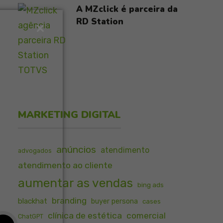
A MZclick é parceira da
RD Station
MARKETING DIGITAL
anúncios
atendimento
advogados
atendimento ao cliente
aumentar as vendas
bing ads
branding
blackhat
buyer persona
cases
clínica de estética
comercial
ChatGPT