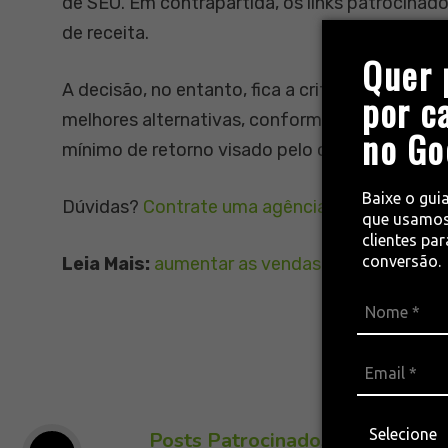
de SEO. Em contrapartida, os links patrocinad
de receita.
Quer 
A decisão, no entanto, fica a critério da empre
por c
melhores alternativas, conforme as expectati
no Go
mínimo de retorno visado pelo cliente.
Baixe o gui
Dúvidas?
Contrate uma agência especializada
!
que usamos
clientes pa
conversão.
Leia Mais:
aumentar as vendas
, 
conteúdo
, 
goo
Posts Patrocinados no