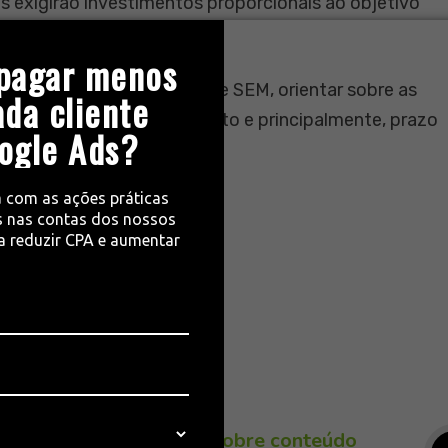
os exigirão investimentos proporcionais ao objetivo
pagar menos
sa. Cabe aos profissionais de SEM, orientar sobre as
ada cliente
vas, disposição de orçamento e principalmente, prazo
ogle Ads?
a com as ações práticas
 nas contas dos nossos
ra reduzir CPA e aumentar
gle ads
Mitos e verdades sobre conteúdo