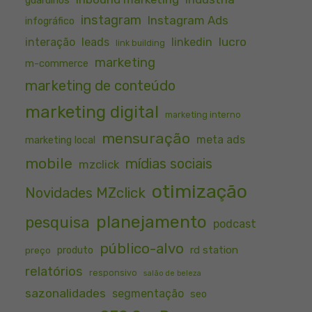
guarulhos
instagram
Instagram Ads
infográfico
lucro
interação
leads
linkedin
link building
marketing
m-commerce
marketing de conteúdo
marketing digital
marketing interno
mensuração
meta ads
marketing local
mobile
mídias sociais
mzclick
otimização
Novidades MZclick
planejamento
pesquisa
podcast
público-alvo
rd station
preço
produto
relatórios
responsivo
salão de beleza
sazonalidades
segmentação
seo