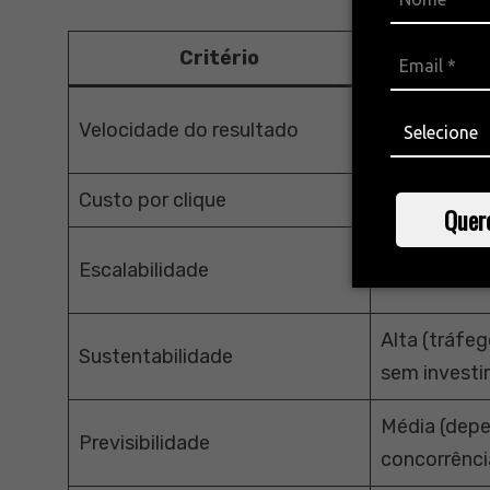
Critério
Médio/longo
Velocidade do resultado
meses)
Custo por clique
Zero (tráfe
Quer
Escalabilidade
Alta, mas le
Alta (tráfe
Sustentabilidade
sem investir
Média (depe
Previsibilidade
concorrênci