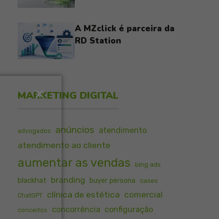
A MZclick é parceira da
RD Station
MARKETING DIGITAL
anúncios
atendimento
advogados
atendimento ao cliente
aumentar as vendas
bing ads
branding
blackhat
buyer persona
cases
clínica de estética
comercial
ChatGPT
concorrência
configuração
conceitos