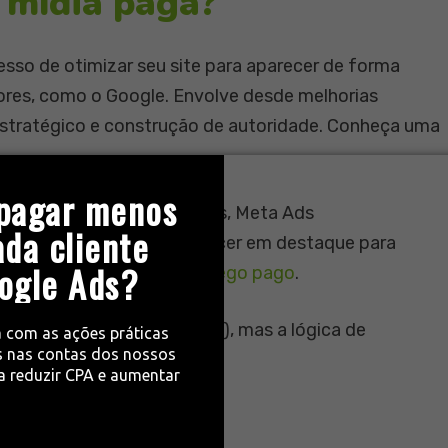
 mídia paga?
esso de otimizar seu site para aparecer de forma
dores, como o Google. Envolve desde melhorias
estratégico e construção de autoridade. Conheça uma
pagar menos
ataformas como Google Ads, Meta Ads
ada cliente
tros. Você paga para aparecer em destaque para
ogle Ads?
onheça uma
agência de tráfego pago
.
uscadores, redes sociais), mas a lógica de
a com as ações práticas
 nas contas dos nossos
bem diferentes.
ra reduzir CPA e aumentar
 mídia paga