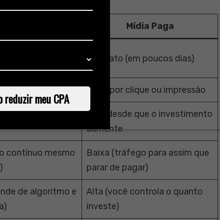
SEO
Mídia Paga
 prazo (6 a 12
Imediato (em poucos dias)
go orgânico)
Paga por clique ou impressão
o reduzir meu CPA
Alta, desde que o investimento
nta
aumente
go contínuo mesmo
Baixa (tráfego para assim que
)
parar de pagar)
nde de algoritmo e
Alta (você controla o quanto
a)
investe)