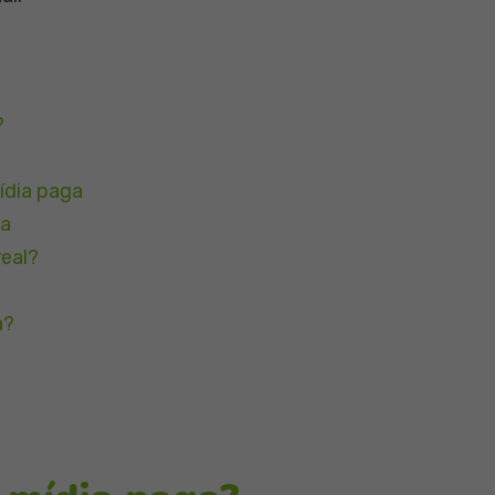
?
ídia paga
ga
real?
a?