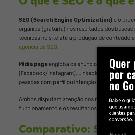
O que é SEO e o que é
SEO (Search Engine Optimization)
é o proc
orgânica (gratuita) nos resultados dos busca
técnicas no site até a produção de conteúdo 
agência de SEO
.
Quer 
Mídia paga
engloba os anúncios feitos em pl
por c
(Facebook/Instagram), LinkedIn Ads, entre ou
no Go
pessoas com perfil ou intenção de compra. C
Ambos disputam atenção nos mesmos lugares (b
Baixe o gui
que usamos
funcionamento e os resultados entregues são 
clientes pa
conversão.
Comparativo: SEO vs.