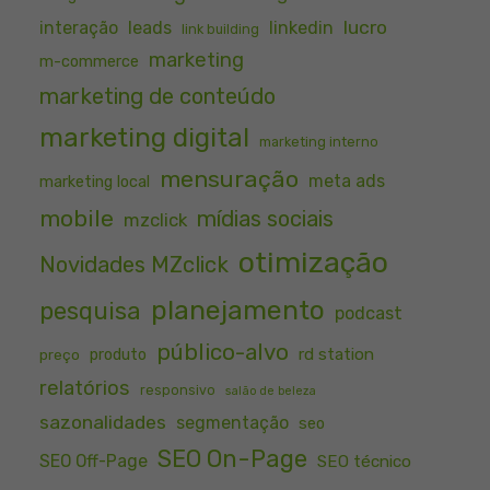
lucro
interação
leads
linkedin
link building
marketing
m-commerce
marketing de conteúdo
marketing digital
marketing interno
mensuração
meta ads
marketing local
mobile
mídias sociais
mzclick
otimização
Novidades MZclick
planejamento
pesquisa
podcast
público-alvo
rd station
preço
produto
relatórios
responsivo
salão de beleza
sazonalidades
segmentação
seo
SEO On-Page
SEO Off-Page
SEO técnico