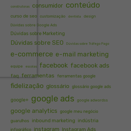
conteúdo
consumidor
construtoras
curso de seo
customização
design
dentista
Dúvidas sobre Google Ads
Dúvidas sobre Marketing
Dúvidas sobre SEO
Dúvidas sobre Tráfego Pago
e-commerce
e-mail marketing
facebook
facebook ads
equipe
escolas
ferramentas
faq
ferramentas google
fidelização
glossário
glossário google ads
google ads
google+
google adwordss
google analytics
google meu negócio
inbound marketing
indústria
guarulhos
instagram
Instagram Ads
infográfico